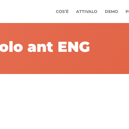
COS’È
ATTIVALO
DEMO
P
tolo ant ENG