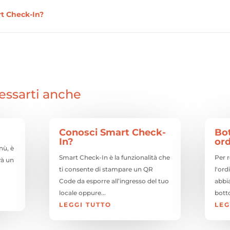
t Check-In?
essarti anche
Conosci Smart Check-
Bo
In?
ord
nù, è
Smart Check-In è la funzionalità che
Per 
rà un
ti consente di stampare un QR
l'ord
Code da esporre all’ingresso del tuo
abbi
locale oppure...
botto
LEGGI TUTTO
LEG