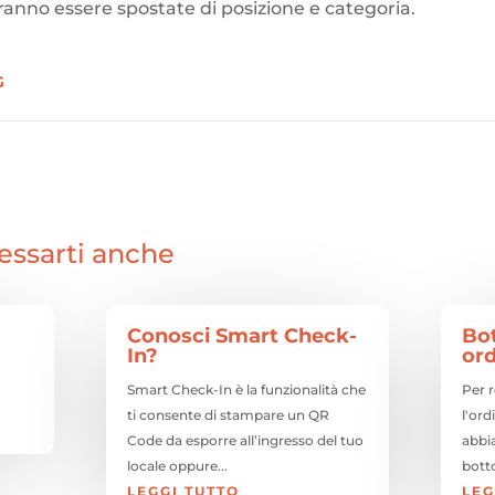
ranno essere spostate di posizione e categoria.
G
essarti anche
Conosci Smart Check-
Bo
In?
ord
Smart Check-In è la funzionalità che
Per 
ti consente di stampare un QR
l'ord
Code da esporre all’ingresso del tuo
abbi
locale oppure...
botto
LEGGI TUTTO
LEG