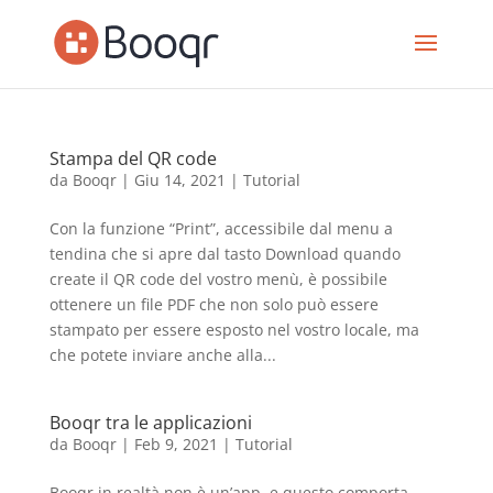
Stampa del QR code
da
Booqr
|
Giu 14, 2021
|
Tutorial
Con la funzione “Print”, accessibile dal menu a
tendina che si apre dal tasto Download quando
create il QR code del vostro menù, è possibile
ottenere un file PDF che non solo può essere
stampato per essere esposto nel vostro locale, ma
che potete inviare anche alla...
Booqr tra le applicazioni
da
Booqr
|
Feb 9, 2021
|
Tutorial
Booqr in realtà non è un’app, e questo comporta